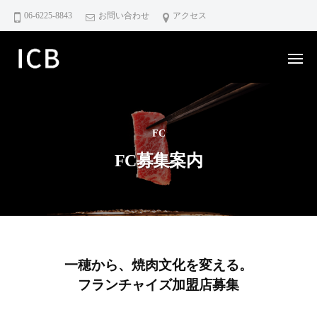
ー
コ
C
06-6225-8843
お問い合わせ
アクセス
ン
B
テ
株
メ
式
ン
ニ
I
ュ
会
ツ
ー
社
C
へ
｜
B
ス
大
FC
株
キ
阪
FC募集案内
式
ッ
の
会
プ
焼
社
肉
店
｜
運
大
営
阪
FC
一穂から、焼肉文化を変える。
・
の
フランチャイズ加盟店募集
F
募
焼
C