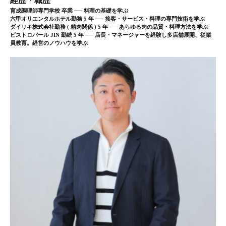
経歴・職歴
育成調理師専門学校 卒業 ── 料理の基礎を学ぶ
六甲オリエンタルホテル勤務 5 年 ── 接客・サービス・料理の専門技術を学ぶ
ダイリキ株式会社勤務 ( 精肉関係 ) 5 年 ── あらゆる肉の品質・料理方法を学ぶ
ビストロバール JIN 勤続 5 年 ── 店長・マネージャーを経験し多店舗展開、従業
員教育。経営のノウハウを学ぶ