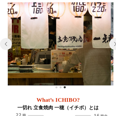
集
肉
支
援
店
案
運
内
営
・
2025
by
年
Xx-
F
5
pxqlre-
C
月
-2i1of-
支
30
1iLl-
援
日
1PLxb
What’s ICHIBO?
一切れ 立食焼肉 一穂（イチボ）とは