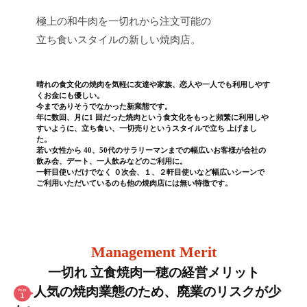
極上の和牛肉を一切れから注文可能の
立ち食いスタイルの新しい焼肉店。
晴れの食文化の焼肉を気軽に友達や家族、恋人や一人でも利用しやす
くお金にも優しい。
今までありそうでなかった新業態です。
年に数回、月に1 回だった焼肉という食文化をもっと頻繁に利用しや
すいように、立ち食い、一切売りというスタイルで立ち 上げまし
た。
若い女性から 40、50代のサラリーマンまでの幅広いお客様が会社の
飲み会、デート、一人飲みなどのご利用に。
一軒目使いだけでなく ０次会、１、２軒目使いなど幅広いシーンで
ご利用いただいているのも他の焼肉店には無い特徴です。
Management Merit
一切れ 立食焼肉一穂の経営メリット
人気の焼肉業態のため、廃業のリスクが少